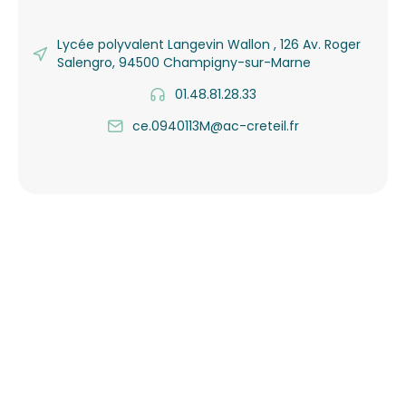
Lycée polyvalent Langevin Wallon , 126 Av. Roger
Salengro, 94500 Champigny-sur-Marne
01.48.81.28.33
ce.0940113M@ac-creteil.fr