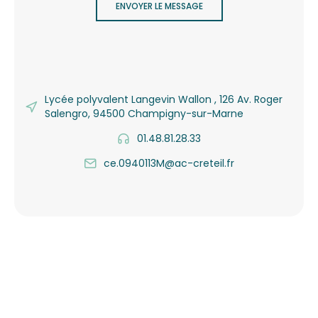
ENVOYER LE MESSAGE
Lycée polyvalent Langevin Wallon , 126 Av. Roger
Salengro, 94500 Champigny-sur-Marne
01.48.81.28.33
ce.0940113M@ac-creteil.fr