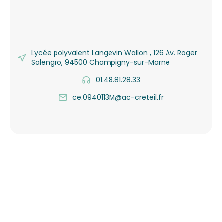
Lycée polyvalent Langevin Wallon , 126 Av. Roger
Salengro, 94500 Champigny-sur-Marne
01.48.81.28.33
ce.0940113M@ac-creteil.fr