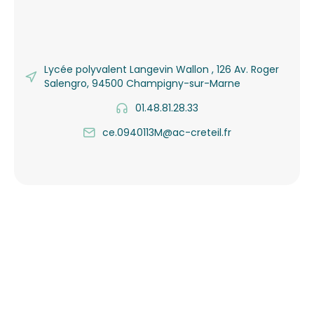
Lycée polyvalent Langevin Wallon , 126 Av. Roger
Salengro, 94500 Champigny-sur-Marne
01.48.81.28.33
ce.0940113M@ac-creteil.fr