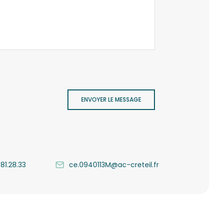
ENVOYER LE MESSAGE
.81.28.33
ce.0940113M@ac-creteil.fr