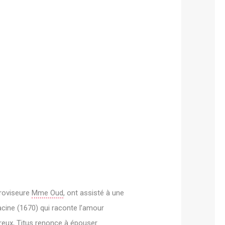
proviseure
Mme Oud
, ont assisté à une
cine (1670) qui raconte l’amour
reux, Titus renonce à épouser