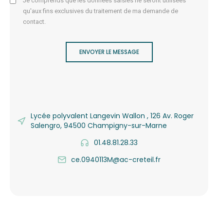
Je comprends que les données saisies ne seront utilisées
qu'aux fins exclusives du traitement de ma demande de
contact.
ENVOYER LE MESSAGE
Lycée polyvalent Langevin Wallon , 126 Av. Roger
Salengro, 94500 Champigny-sur-Marne
01.48.81.28.33
ce.0940113M@ac-creteil.fr