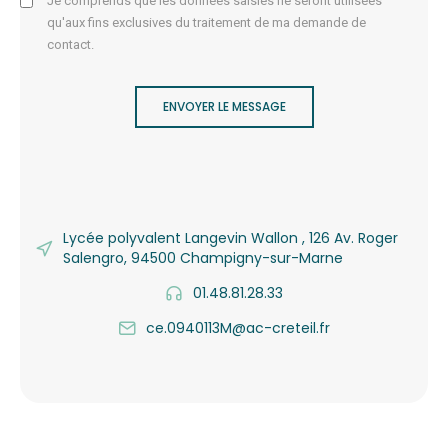
Je comprends que les données saisies ne seront utilisées
qu'aux fins exclusives du traitement de ma demande de
contact.
ENVOYER LE MESSAGE
Lycée polyvalent Langevin Wallon , 126 Av. Roger
Salengro, 94500 Champigny-sur-Marne
01.48.81.28.33
ce.0940113M@ac-creteil.fr