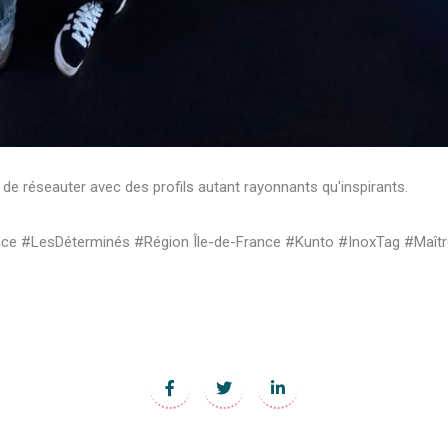
de réseauter avec des profils autant rayonnants qu'inspirants.
ance #LesDéterminés #Région Île-de-France #Kunto #InoxTag #Maîtr