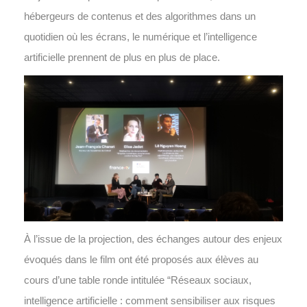
hébergeurs de contenus et des algorithmes dans un
quotidien où les écrans, le numérique et l’intelligence
artificielle prennent de plus en plus de place.
À l’issue de la projection, des échanges autour des enjeux
évoqués dans le film ont été proposés aux élèves au
cours d’une table ronde intitulée “Réseaux sociaux,
intelligence artificielle : comment sensibiliser aux risques