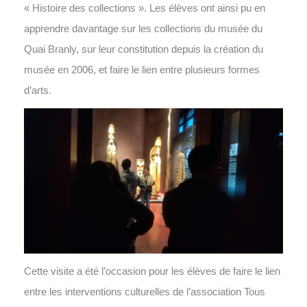
« Histoire des collections ». Les élèves ont ainsi pu en
apprendre davantage sur les collections du musée du
Quai Branly, sur leur constitution depuis la création du
musée en 2006, et faire le lien entre plusieurs formes
d’arts.
Cette visite a été l’occasion pour les élèves de faire le lien
entre les interventions culturelles de l’association Tous