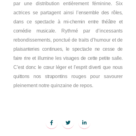
par une distribution entièrement féminine. Six
actrices se partagent ainsi
l’ensemble
des
rôles,
dans
ce
spectacle
à
mi-chemin
entre
théâtre
et
comédie
musicale.
Rythmé par d’incessants
rebondissements, ponctué de traits d’humour et de
plaisanteries
continues,
le
spectacle
ne
cesse
de
faire
rire
et
illumine
les
visages
de
cette petite
salle.
C’est
donc
le
cœur
léger
et
l’esprit
diverti
que
nous
quittons
nos
strapontins
rouges pour savourer
pleinement notre quinzaine de repos.