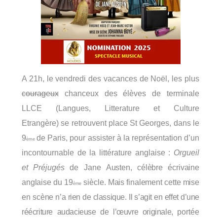
A 21h, le vendredi des vacances de Noël, les plus
courageux
chanceux des élèves de terminale
LLCE (Langues, Litterature et Culture
Etrangère)
se
retrouvent place St Georges, dans le
9
de Paris, pour assister à la représentation d’un
ème
incontournable de la littérature anglaise :
Orgueil
et Préjugés
de Jane
Austen,
célèbre
écrivaine
anglaise
du
19
siècle.
Mais
finalement
cette
mise
ème
en
scène
n’a
rien
de
classique.
Il
s’agit
en
effet
d’une
réécriture
audacieuse
de
l’œuvre
originale,
portée