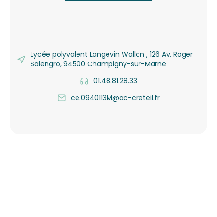
Lycée polyvalent Langevin Wallon , 126 Av. Roger
Salengro, 94500 Champigny-sur-Marne
01.48.81.28.33
ce.0940113M@ac-creteil.fr