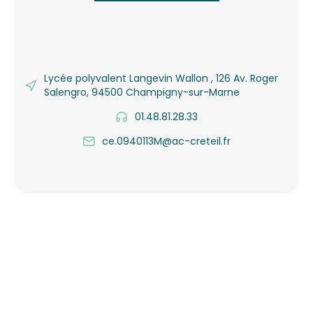
Lycée polyvalent Langevin Wallon , 126 Av. Roger
Salengro, 94500 Champigny-sur-Marne
01.48.81.28.33
ce.0940113M@ac-creteil.fr