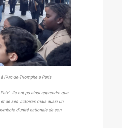
à l'Arc-de-Triomphe à Paris.
aix". Ils ont pu ainsi apprendre que
et de ses victoires mais aussi un
symbole d'unité nationale de son