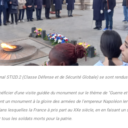
inal STI2D.2 (Classe Défense et de Sécurité Globale) se sont rendus 
éficier d'une visite guidée du monument sur le thème de "Guerre et P
nt un monument à la gloire des armées de l'empereur Napoléon Ier 
s lesquelles la France à pris part au XXe siècle, en en faisant un 
 tous les soldats morts pour la patrie.