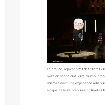
Le groupe, représentatif des filières d
mise en scène ainsi qu’à l’humour mord
l’histoire avec une expérience artisti
éloigné de leurs pratiques culturelles h