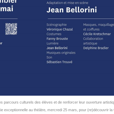
des parcours culturels des élèves et de renforcer leur ouverture artis
rtie exceptionnelle au théâtre, mercredi 25 mars, pour (re)découvrir