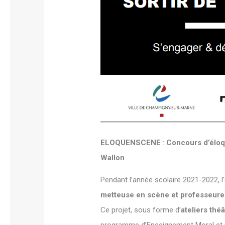
ELOQUENSCENE
:
Concours d’éloq
Wallon
Pendant l’année scolaire 2021-2022, l
metteuse en scène et professeure
Ce projet, sous forme d’
ateliers théâ