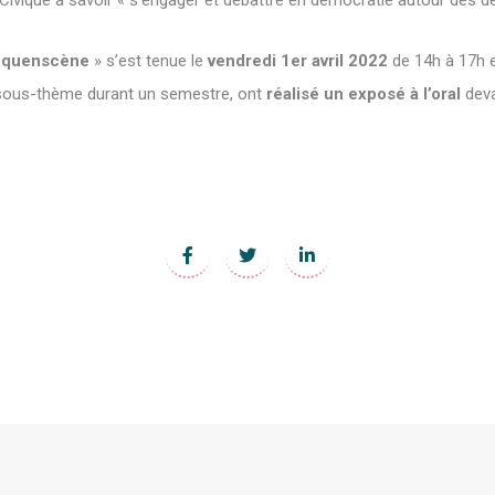
vique à savoir « s’engager et débattre en démocratie autour des déf
loquenscène
» s’est tenue le
vendredi 1er avril 2022
de 14h à 17h e
s sous-thème durant un semestre, ont
réalisé un exposé à l’oral
deva