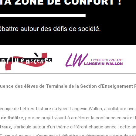
uence des élèves de Terminale de la Section d’Enseignement 
’équipe de Lettres-histoire du lycée Langevin Wallon, a collaboré ave
 de théâtre
, pour ce projet visant à améliorer la confiance en soi et l
traux,
s’articule autour d’un thème différent chaque année : cette an