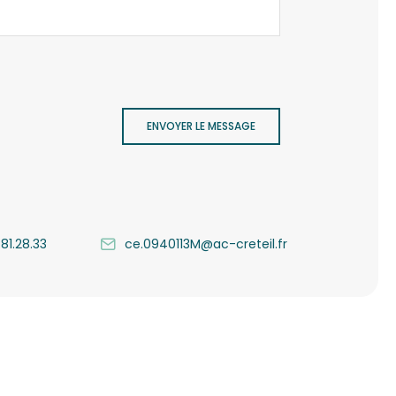
ENVOYER LE MESSAGE
.81.28.33
ce.0940113M@ac-creteil.fr