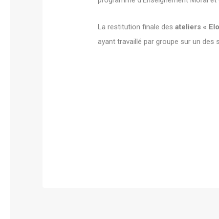
programme d’Enseignement Moral et Ci
La restitution finale des
ateliers « E
ayant travaillé par groupe sur un de