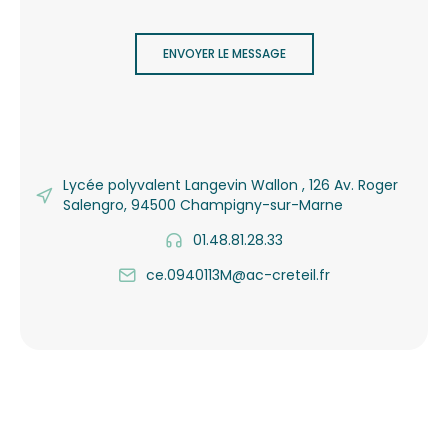
o
ENVOYER LE MESSAGE
l
e
d
u
2
Lycée polyvalent Langevin Wallon , 126 Av. Roger
Salengro, 94500 Champigny-sur-Marne
7
a
01.48.81.28.33
u
ce.0940113M@ac-creteil.fr
3
1
m
a
r