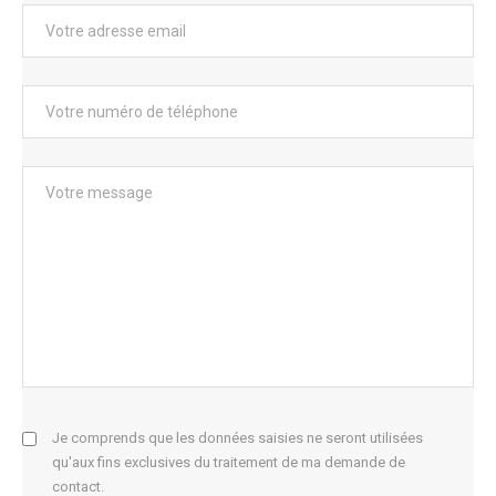
s
m
é
d
i
a
s
d
a
n
s
l
’
Je comprends que les données saisies ne seront utilisées
é
qu'aux fins exclusives du traitement de ma demande de
contact.
c