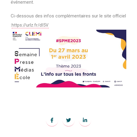
événement.
Ci-dessous des infos complémentaires sur le site officiel
:
https://urlz.fr/dI5V
:
3
4
è
m
e
s
e
m
a
i
n