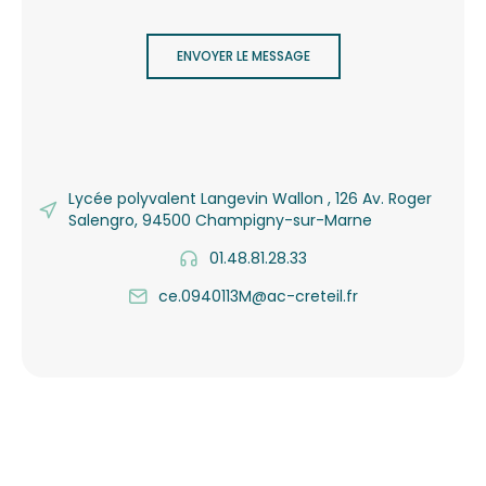
ENVOYER LE MESSAGE
Lycée polyvalent Langevin Wallon , 126 Av. Roger
Salengro, 94500 Champigny-sur-Marne
01.48.81.28.33
ce.0940113M@ac-creteil.fr