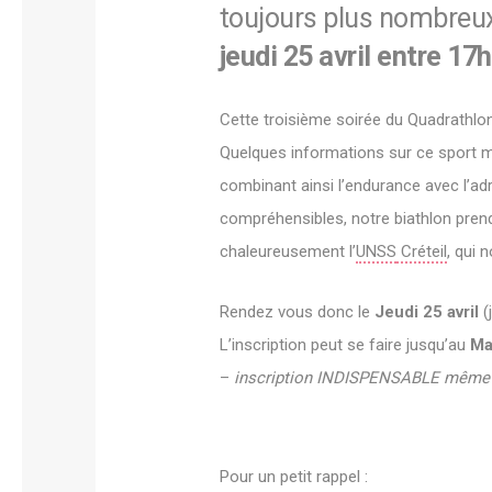
toujours plus nombreux
jeudi 25 avril entre 17
Cette troisième soirée du Quadrathlo
Quelques informations sur ce sport méc
combinant ainsi l’endurance avec l’ad
compréhensibles, notre biathlon pren
chaleureusement l’
UNSS
Créteil
, qui 
Rendez vous donc le
Jeudi 25 avril
(
L’inscription peut se faire jusqu’au
Ma
–
inscription INDISPENSABLE même si
Pour un petit rappel :