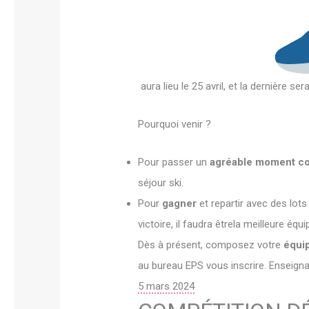
aura lieu le 25 avril, et la dernière ser
Pourquoi venir ?
Pour passer un
agréable moment co
séjour ski.
Pour
gagner
et repartir avec des lots
victoire, il faudra êtrela meilleure éq
Dès à présent, composez votre
équi
au bureau EPS vous inscrire. Enseig
P
5 mars 2024
u