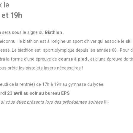
 le
h et 19h
n sera sous le signe du
Biathlon
.
onnu : le biathlon est à l’origine un sport d’hiver qui associe le
ski
resse. Le biathlon est sport olympique depuis les années 60. Pour 
dra la forme d’une épreuve de
course à pied
, et d’une épreuve de ti
nous prête les pistolets lasers nécessaires !
jeudi de la rentrée) de 17h à 19h au gymnase du lycée.
rdi 23 avril au soir au bureau EPS
 vous étiez présents lors des précédentes soirées
!!!-