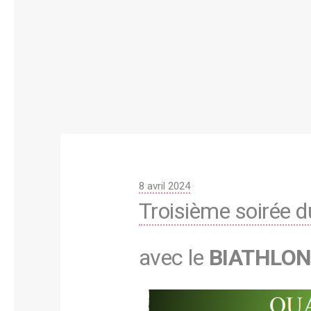
P
8 avril 2024
Troisième soirée d
u
b
l
avec le
BIATHLO
i
é