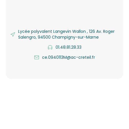
Lycée polyvalent Langevin Wallon , 126 Av. Roger
Salengro, 94500 Champigny-sur-Marne
01.48.81.28.33
ce.0940113M@ac-creteil.fr