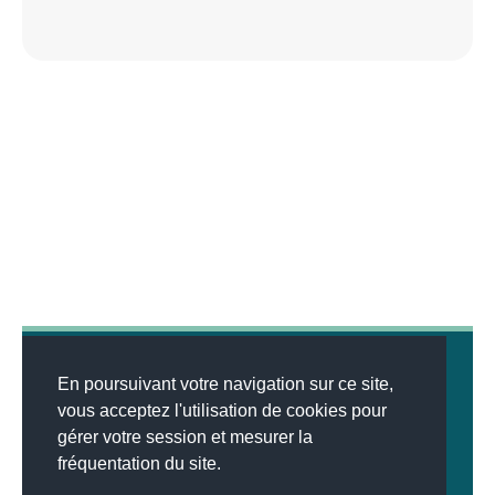
En poursuivant votre navigation sur ce site,
vous acceptez l'utilisation de cookies pour
gérer votre session et mesurer la
© 2026
MENTIONS LÉGALES
•
LISTE DES ARTICLES
•
WEBSCO
fréquentation du site.
INNOVATIONS™