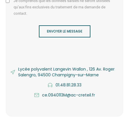
Je comprends que les données saisies ne seront utilisées
qu'aux fins exclusives du traitement de ma demande de
contact.
ENVOYER LE MESSAGE
Lycée polyvalent Langevin Wallon , 126 Av. Roger
Salengro, 94500 Champigny-sur-Marne
01.48.81.28.33
ce.0940113M@ac-creteil.fr