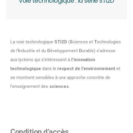
Voie technologique : la série STI2D
La voie technologique
STI2D
(
S
ciences et
T
echnologies
de l’
I
ndustrie et du
D
éveloppement
D
urable) s’adresse
aux lycéens qui s’intéressent à
l’innovation
technologique
dans le
respect de l’environnement
et
se montrent sensibles à une approche concrète de
l’enseignement des
sciences.
Condition d’accès