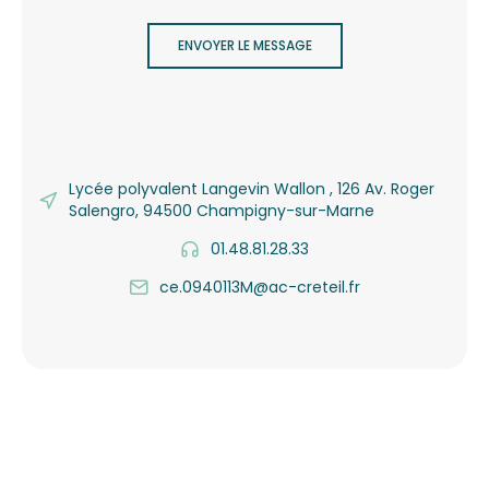
ENVOYER LE MESSAGE
Lycée polyvalent Langevin Wallon , 126 Av. Roger
Salengro, 94500 Champigny-sur-Marne
01.48.81.28.33
ce.0940113M@ac-creteil.fr