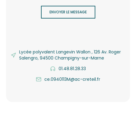
ENVOYER LE MESSAGE
Lycée polyvalent Langevin Wallon , 126 Av. Roger
Salengro, 94500 Champigny-sur-Marne
01.48.81.28.33
ce.0940113M@ac-creteil.fr