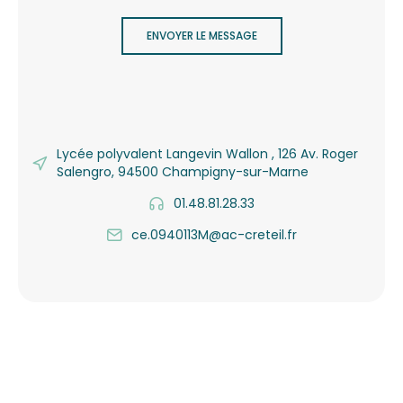
ENVOYER LE MESSAGE
Lycée polyvalent Langevin Wallon , 126 Av. Roger
Salengro, 94500 Champigny-sur-Marne
01.48.81.28.33
ce.0940113M@ac-creteil.fr