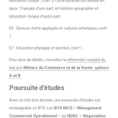
éducation civique , coef 5. Cette épreuve est divisée en
deux : Français d’une part, et Histoire-géographie et
éducation civique d’autre part.
E6 : Epreuve d’arts appliqués et cultures artistiques, coef
1.
E7 : Education physique et sportive, coef 1.
Pour plus de détails, consultez le
référentiel complet du
bac pro
Métiers du Commerce et de la Vente- options
A et B
.
Poursuite d’études
Avec un très bon dossier, une poursuite d’études est
envisageable en BTS. Les
BTS MCO – Management
Commercial Opérationnel
– ou
NDRC – Négociation