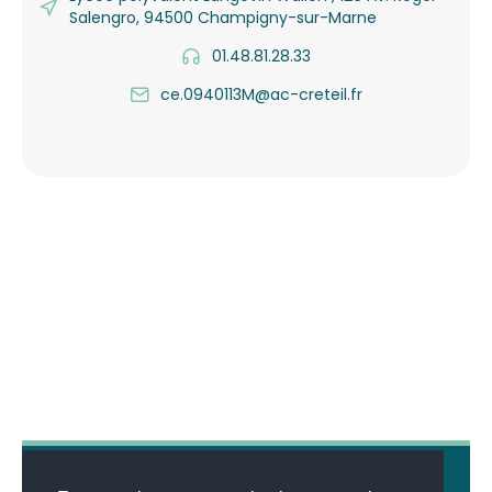
Salengro, 94500 Champigny-sur-Marne
01.48.81.28.33
ce.0940113M@ac-creteil.fr