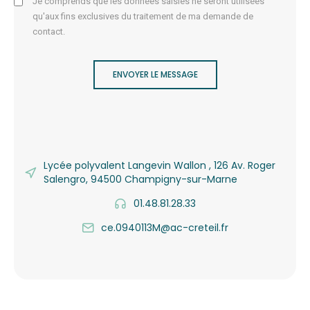
Je comprends que les données saisies ne seront utilisées
qu'aux fins exclusives du traitement de ma demande de
contact.
ENVOYER LE MESSAGE
Lycée polyvalent Langevin Wallon , 126 Av. Roger
Salengro, 94500 Champigny-sur-Marne
01.48.81.28.33
ce.0940113M@ac-creteil.fr