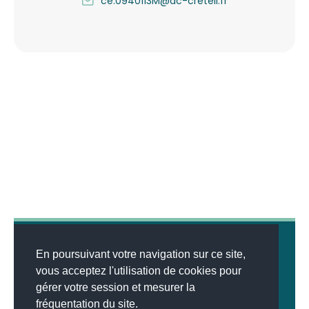
ce.0940113M@ac-creteil.fr
En poursuivant votre navigation sur ce site,
vous acceptez l'utilisation de cookies pour
gérer votre session et mesurer la
© 2026
MENTIONS LÉGALES
•
LISTE DES ARTICLES
•
WEBSCO
fréquentation du site.