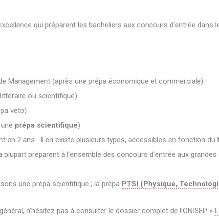
excellence qui préparent les bacheliers aux concours d’entrée dans l
de Management (après une prépa économique et commerciale)
ittéraire ou scientifique)
épa véto)
s une
prépa scientifique
)
t en 2 ans . Il en existe plusieurs types, accessibles en fonction du
a plupart préparent à l’ensemble des concours d’entrée aux grandes é
ons une prépa scientifique ; la prépa
PTSI (Physique, Technologie
 général, n’hésitez pas à consulter le dossier complet de l’ONISEP «
L