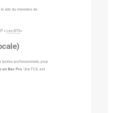
 le site du ministère de
EP «
Les BTS
«
ocale)
s lycées professionnels, pour
s un Bac Pro
. Une FCIL est