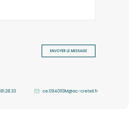
ENVOYER LE MESSAGE
.81.28.33
ce.0940113M@ac-creteil.fr