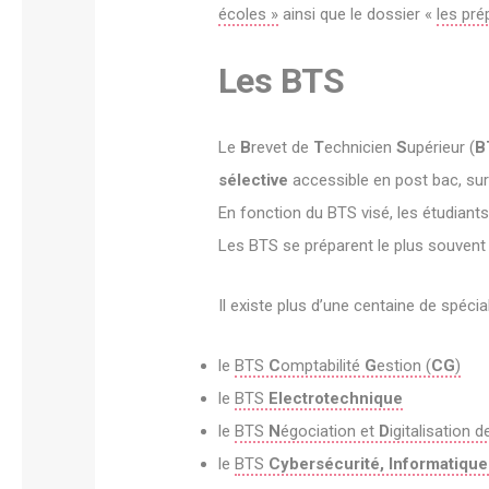
écoles »
ainsi que le dossier «
les pré
Les BTS
Le
B
revet de
T
echnicien
S
upérieur (
B
sélective
accessible en post bac, sur 
En fonction du BTS visé, les étudiant
Les BTS se préparent le plus souven
Il existe plus d’une centaine de spéc
le
BTS
C
omptabilité
G
estion (
CG
)
le
BTS
Electrotechnique
le
BTS
N
égociation et
D
igitalisation d
le
BTS
Cybersécurité, Informatique