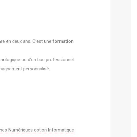
are en deux ans. C’est une
formation
hnologique ou d’un bac professionnel.
mpagnement personnalisé.
èmes
N
umériques option
I
nformatique