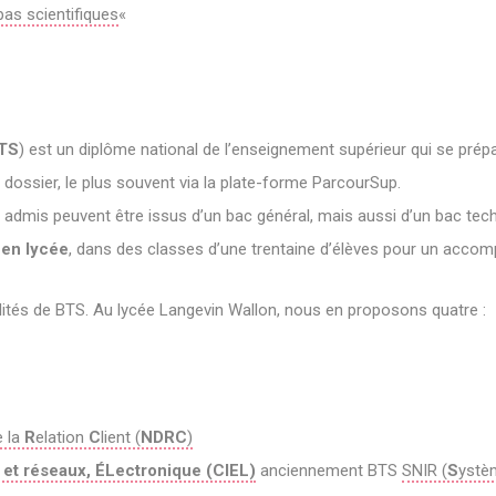
pas scientifiques
«
TS
) est un diplôme national de l’enseignement supérieur qui se prép
dossier, le plus souvent via la plate-forme ParcourSup.
s admis peuvent être issus d’un bac général, mais aussi d’un bac tec
t
en lycée
, dans des classes d’une trentaine d’élèves pour un acco
ialités de BTS. Au lycée Langevin Wallon, nous en proposons quatre :
e la
R
elation
C
lient (
NDRC
)
 et réseaux, ÉLectronique (CIEL)
anciennement BTS
SNIR (
S
yst