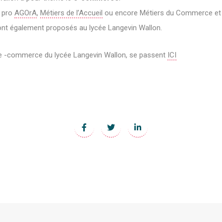
c pro
AGOrA
,
Métiers de l’Accueil
ou encore Métiers du Commerce et 
ont également proposés au lycée Langevin Wallon.
IL e -commerce du lycée Langevin Wallon, se passent
ICI