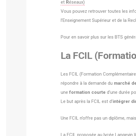
et
R
éseaux)
Vous pouvez retrouver toutes les in
l’Enseignement Supérieur et de la Rec
Pour en savoir plus sur les BTS génér
La FCIL
(Formatio
Les FCIL (Formation Complémentaire d’
répondre à la demande du
marché de 
une
formation courte
d’une durée pou
Le but après la FCIL est d’
intégrer d
Une FCIL n’offre pas un diplôme, mai
La FCIL proposée au lycée Langevin 