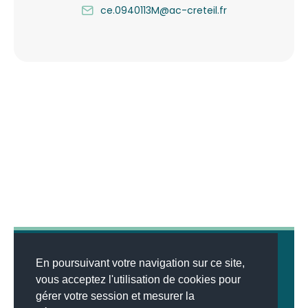
ce.0940113M@ac-creteil.fr
En poursuivant votre navigation sur ce site,
vous acceptez l'utilisation de cookies pour
gérer votre session et mesurer la
© 2026
MENTIONS LÉGALES
•
LISTE DES ARTICLES
•
WEBSCO