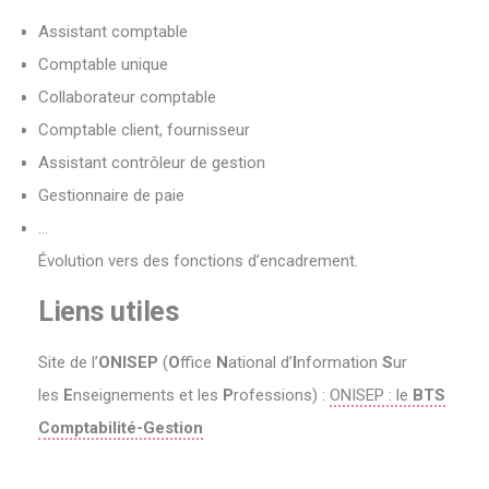
Assistant comptable
Comptable unique
Collaborateur comptable
Comptable client, fournisseur
Assistant contrôleur de gestion
Gestionnaire de paie
…
Évolution vers des fonctions d’encadrement.
Liens utiles
Site de l’
ONISEP
(
O
ffice
N
ational d’
I
nformation
S
ur
les
E
nseignements et les
P
rofessions) :
ONISEP : le
BTS
Comptabilité-Gestion