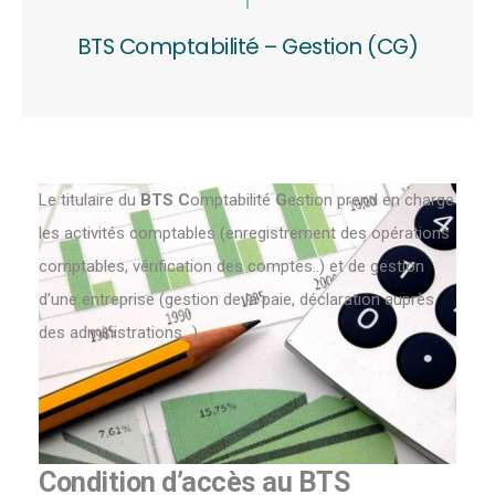
BTS Comptabilité – Gestion (CG)
Le titulaire du
BTS C
omptabilité
G
estion prend en charge
les activités comptables (enregistrement des opérations
comptables, vérification des comptes..) et de gestion
d’une entreprise (gestion de la paie, déclaration auprès
des administrations…).
Condition d’accès au BTS