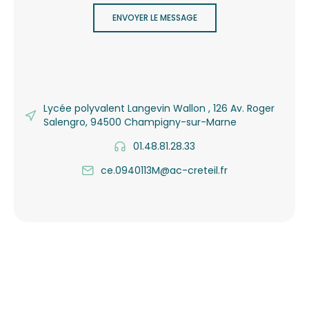
ENVOYER LE MESSAGE
Lycée polyvalent Langevin Wallon , 126 Av. Roger
Salengro, 94500 Champigny-sur-Marne
01.48.81.28.33
ce.0940113M@ac-creteil.fr