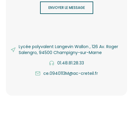
ENVOYER LE MESSAGE
Lycée polyvalent Langevin Wallon , 126 Av. Roger
Salengro, 94500 Champigny-sur-Marne
01.48.81.28.33
ce.0940113M@ac-creteil.fr