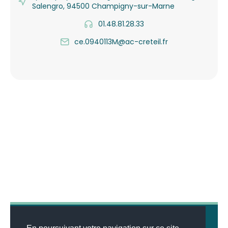
Salengro, 94500 Champigny-sur-Marne
01.48.81.28.33
ce.0940113M@ac-creteil.fr