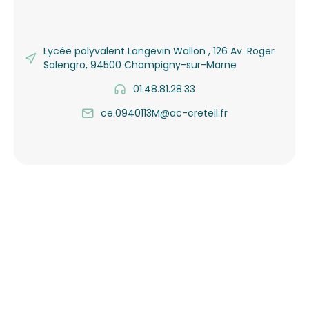
Lycée polyvalent Langevin Wallon , 126 Av. Roger
Salengro, 94500 Champigny-sur-Marne
01.48.81.28.33
ce.0940113M@ac-creteil.fr