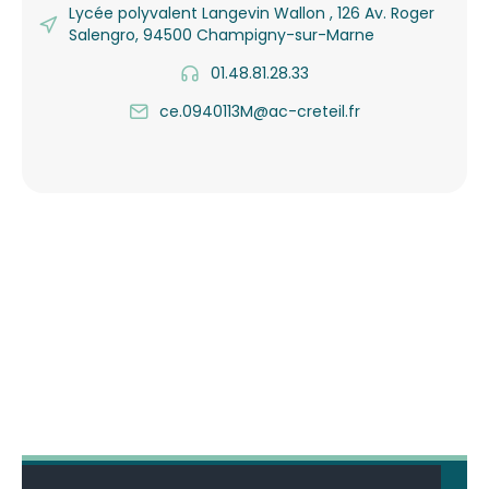
Lycée polyvalent Langevin Wallon , 126 Av. Roger
Salengro, 94500 Champigny-sur-Marne
01.48.81.28.33
ce.0940113M@ac-creteil.fr