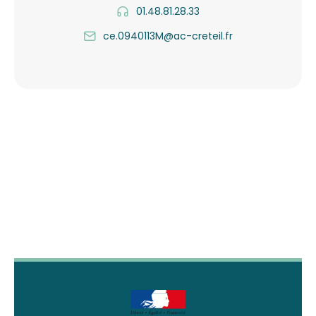
01.48.81.28.33
ce.0940113M@ac-creteil.fr