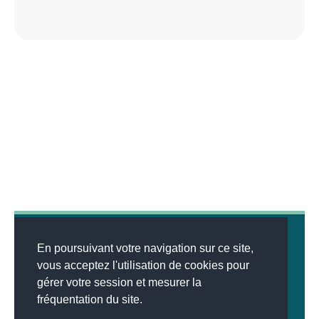
En poursuivant votre navigation sur ce site,
vous acceptez l'utilisation de cookies pour
gérer votre session et mesurer la
© 2026
MENTIONS LÉGALES
•
LISTE DES ARTICLES
•
WEBSCO
fréquentation du site.
INNOVATIONS™