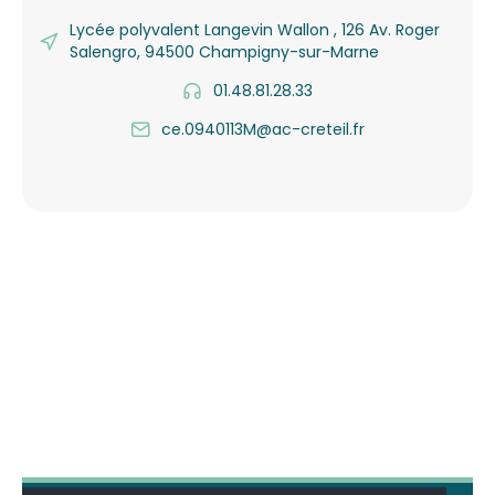
Lycée polyvalent Langevin Wallon , 126 Av. Roger
Salengro, 94500 Champigny-sur-Marne
01.48.81.28.33
ce.0940113M@ac-creteil.fr