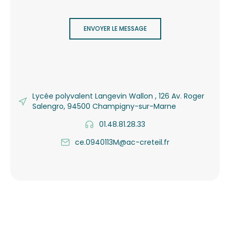
ENVOYER LE MESSAGE
Lycée polyvalent Langevin Wallon , 126 Av. Roger
Salengro, 94500 Champigny-sur-Marne
01.48.81.28.33
ce.0940113M@ac-creteil.fr