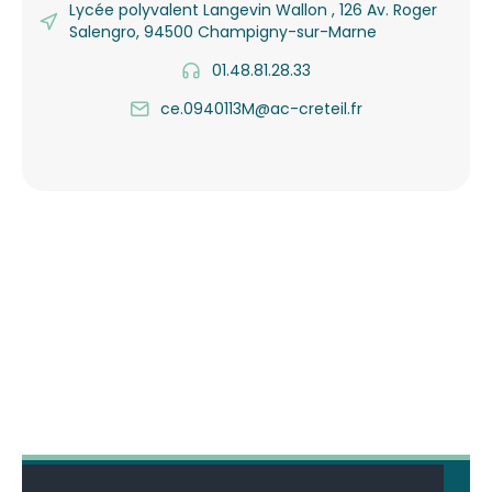
Lycée polyvalent Langevin Wallon , 126 Av. Roger
Salengro, 94500 Champigny-sur-Marne
01.48.81.28.33
ce.0940113M@ac-creteil.fr