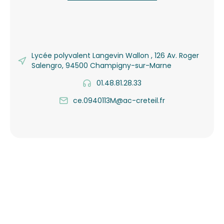
Lycée polyvalent Langevin Wallon , 126 Av. Roger
Salengro, 94500 Champigny-sur-Marne
01.48.81.28.33
ce.0940113M@ac-creteil.fr