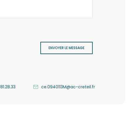
ENVOYER LE MESSAGE
.81.28.33
ce.0940113M@ac-creteil.fr