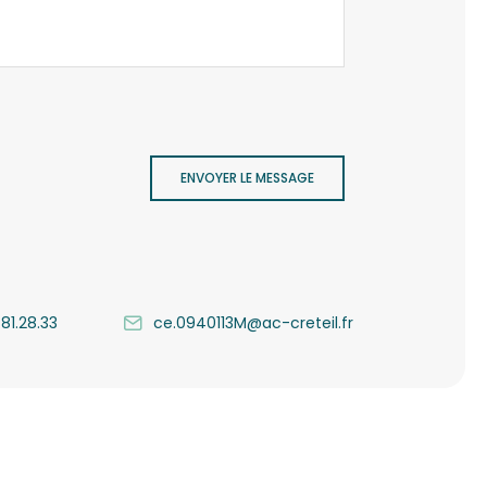
ENVOYER LE MESSAGE
.81.28.33
ce.0940113M@ac-creteil.fr