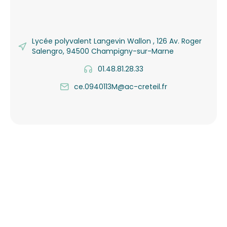
Lycée polyvalent Langevin Wallon , 126 Av. Roger
Salengro, 94500 Champigny-sur-Marne
01.48.81.28.33
ce.0940113M@ac-creteil.fr