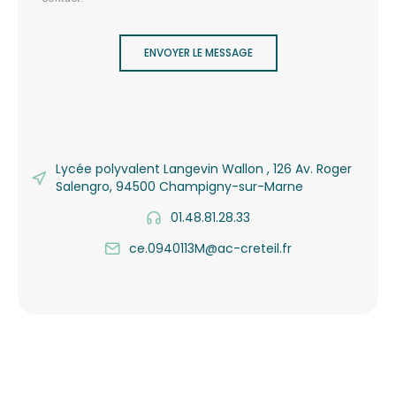
ENVOYER LE MESSAGE
Lycée polyvalent Langevin Wallon , 126 Av. Roger
Salengro, 94500 Champigny-sur-Marne
01.48.81.28.33
ce.0940113M@ac-creteil.fr