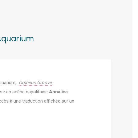
’Aquarium
’Aquarium,
Orpheus Groove
.
euse en scène napolitaine
Annalisa
ccès à une traduction affichée sur un