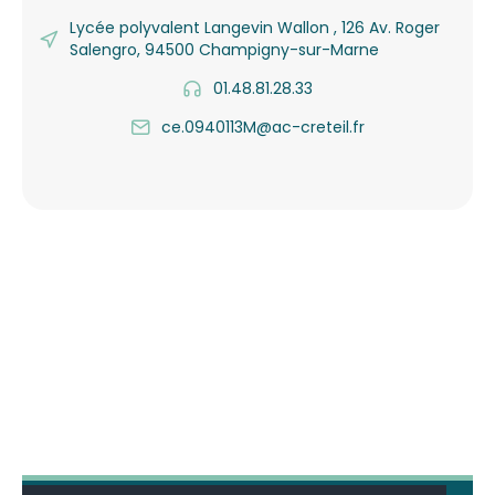
Lycée polyvalent Langevin Wallon , 126 Av. Roger
Salengro, 94500 Champigny-sur-Marne
01.48.81.28.33
ce.0940113M@ac-creteil.fr