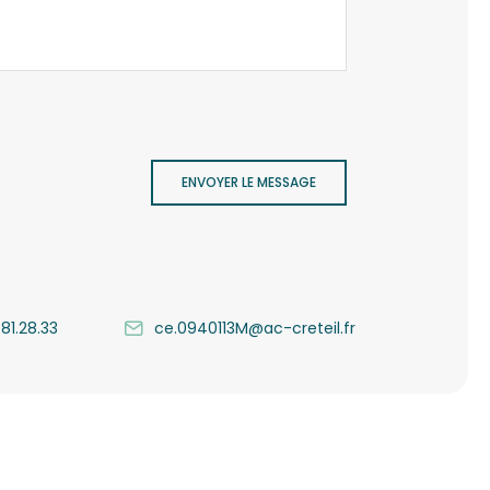
ENVOYER LE MESSAGE
.81.28.33
ce.0940113M@ac-creteil.fr