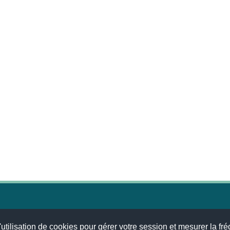
© 2026
MENTIONS LÉGALES
•
LISTE DES ARTICLES
•
WEBSCO INNOVATIONS
utilisation de cookies pour gérer votre session et mesurer la fré