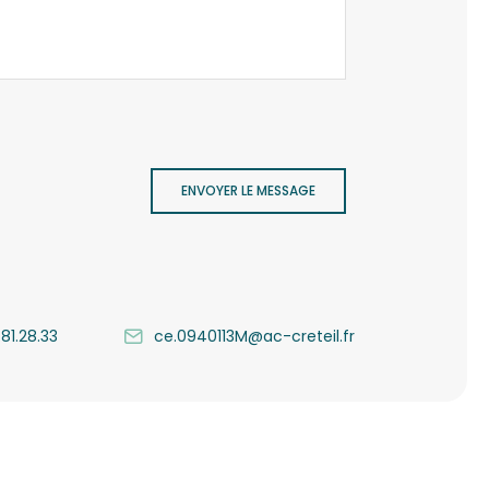
ENVOYER LE MESSAGE
.81.28.33
ce.0940113M@ac-creteil.fr