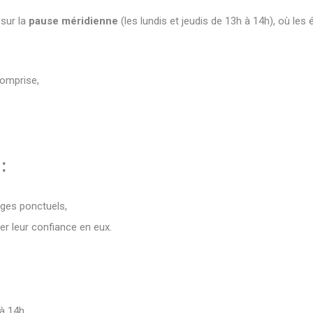
 sur la
pause méridienne
(les lundis et jeudis de 13h à 14h), où les
comprise,
:
ages ponctuels,
r leur confiance en eux.
 à 14h